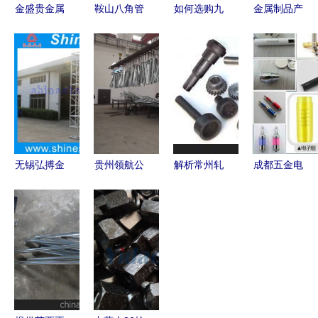
金盛贵金属
鞍山八角管
如何选购九
金属制品产
匠心铸就物
限时促销
牧王厨房水
业的价格联
资回收，重
优质金属制
龙头 风格
动与供需格
塑金属制品
品，实惠抢
与功能性解
局分析
的绿色价值
先购
码
无锡弘搏金
贵州领航公
解析常州轧
成都五金电
属制品厂
司 热镀锌
辊锻造的独
子烟激光打
深耕金属制
让钢
特魅力 专
标机金属制
造，锻造品
铁“穿”上防
业厂家、硬
品塑料激光
质未来
腐衣，铸就
实力与材质
打标机
金属制品非
支撑
凡品质