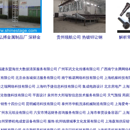
弘搏金属制品厂 深耕金
贵州领航公司 热镀锌让钢
解析
制造，锻造品质未来
铁“穿”上防腐衣，铸就金属制
力 专
品非凡品质
福建东盟海丝大数据清算服务有限公司
广州军武文化传播有限公司
广西南宁永腾网络
技有限公司
北京余洛城保洁服务有限公司
南宁栋谌网络科技有限公司
上海机稼科技有
柒之瑞网络科技有限公司
上海钧予捷信息科技有限公司
集成电路设计
北京房地产
上海
临沧致微科技有限公司
平面设计
泉州市大邦瑞智信息技术服务有限公司
天气预报
周易
司销售十四分公司
昆明臧培科技有限公司
泰州市华航洗涤机械制造有限公司
上海爱奇
广州东元纸业有限公司
六安市博远财务咨询服务有限公司
上海市奉贤设备容器厂
上海
台州荣骅机电成套设备有限公司
服饰
杭州钱塘城事文化发展有限公司
上海森旭供应链
工材料有限公司
北京新怀意科技有限公司
北京闪坑科技有限公司
上海程具科技有限公