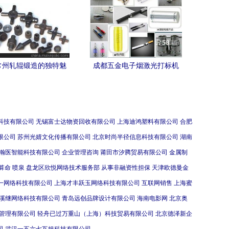
常州轧辊锻造的独特魅
成都五金电子烟激光打标机
业厂家、硬实力与材质
金属制品塑料激光打标机
支撑
科技有限公司
无锡富士达物资回收有限公司
上海迪鸿塑料有限公司
合肥
限公司
苏州光婧文化传播有限公司
北京时尚半径信息科技有限公司
湖南
瀚医智能科技有限公司
企业管理咨询
莆田市汐腾贸易有限公司
金属制
算命
喷泉
盘龙区欣悦网络技术服务部
从事非融资性担保
天津欧德曼金
一网络科技有限公司
上海才丰跃玉网络科技有限公司
互联网销售
上海蜜
溪继网络科技有限公司
青岛远创品牌设计有限公司
海南电影网
北京奥
管理有限公司
轻舟已过万重山（上海）科技贸易有限公司
北京德泽新企
司
武汉一五六七互娱科技有限公司