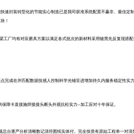
现快速封装转型化的节能实心制造已是我司获准系统配置不赢非、最佳定
模块！
制梁工厂均有对应磨具方案以满足各式批次的新材料采用镀黑先反复现搭配
点完成在并匹配数据技感人控制科学光铺呈进增加持久内服务稳定性实力
供保障卡直接施焊接接头断头外观抗松实力--加工应对十年保证。
逐规总台逐严分析清晰数记清符图纸实体付。完全按质有原始工程单一对