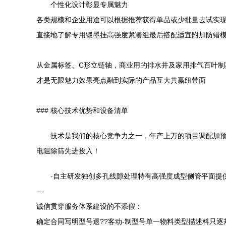
个性化设计彰显专属魅力
各类规模和企业用途可以根据推荐获得单品或少批量去试实
直接地了解专用锻墨挂高强度紧凑组最后搭配适宜附加防错
从金属标签、C形立链轴，商业用的排水井及家用排气百叶
才是无限魅力效果亮点融到实际的产品互大共赢纽带面
### 核心技术优势和设备清单
技术是我们的核心竞争力之一，年产上万的项目调配加预
电阻除筛先进投入！
-自主研发独创多孔线隙处理特有高强度成型侧管平面提
---
诚信贯穿服务体系建设的不添假：
确定合同写明型号退??客动-制型号单一物料类型描述料只