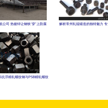
航公司 热镀锌让钢铁“穿”上防腐
解析常州轧辊锻造的独特魅力 
衣，铸就金属制品非凡品质
硬实力与材质支撑
6抗浮精轧螺纹钢与PSB精轧螺纹
随金属制品中的应用与特性分析