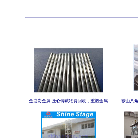
金盛贵金属 匠心铸就物资回收，重塑金属
鞍山八角
制品的绿色价值