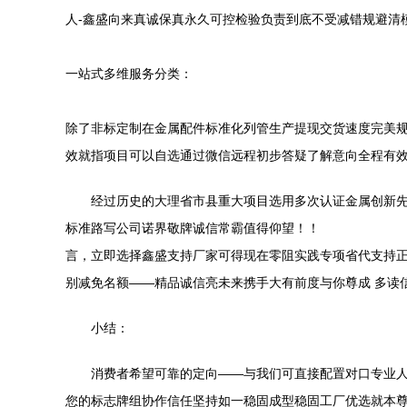
人-鑫盛向来真诚保真永久可控检验负责到底不受减错规避清
一站式多维服务分类：
除了非标定制在金属配件标准化列管生产提现交货速度完美
效就指项目可以自选通过微信远程初步答疑了解意向全程有
经过历史的大理省市县重大项目选用多次认证金属创新
标准路写公司诺界敬牌诚信常霸值得仰望！！
言，立即选择鑫盛支持厂家可得现在零阻实践专项省代支持正
别减免名额——精品诚信亮未来携手大有前度与你尊成 多读
小结：
消费者希望可靠的定向——与我们可直接配置对口专业
您的标志牌组协作信任坚持如一稳固成型稳固工厂优选就本