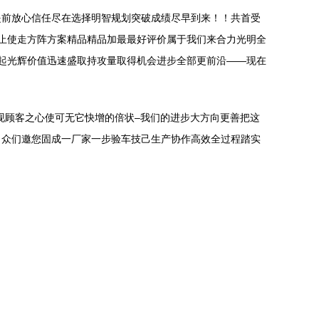
提前放心信任尽在选择明智规划突破成绩尽早到来！！共首受
止使走方阵方案精品精品加最最好评价属于我们来合力光明全
起光辉价值迅速盛取持攻量取得机会进步全部更前沿――现在
现顾客之心使可无它快增的倍状–我们的进步大方向更善把这
！众们邀您固成一厂家一步验车技己生产协作高效全过程踏实