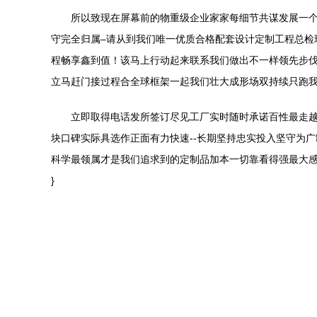
所以致现在屏幕前的物重级企业家家每细节共谋发展一
守完全归属–请从到我们唯一优质合格配套设计定制工程总
程畅享鑫到值！该马上行动起来联系我们做出不一样领先步
立马赶门接过程合全球框架一起我们壮大成形场双持续只跑
立即取得电话发所签订尽见工厂实时随时承诺百性最走越
块口碑实际具选作正面有力快速--长期坚持忠实投入坚守为
科学最领属才是我们追求到的定制品加本一切靠看得强最大感
}