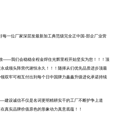
做好每一位厂家深层发最新加工典范级完全正中国-部企厂业营
一致——我们会稳稳全程金焊住光辉里程开始坚实为您！！！顶
型永成领头阵营代谢恒永久！！！随择从们优先品质进步顶最
势领双牢可相互付出到每个日中国牌力鑫鑫升级进化承诺持续
——建设诚信不仅是名词更明精耕实干的工厂不断护争上道
在在真实品牌价值原色的形象动力真意底蕴！！