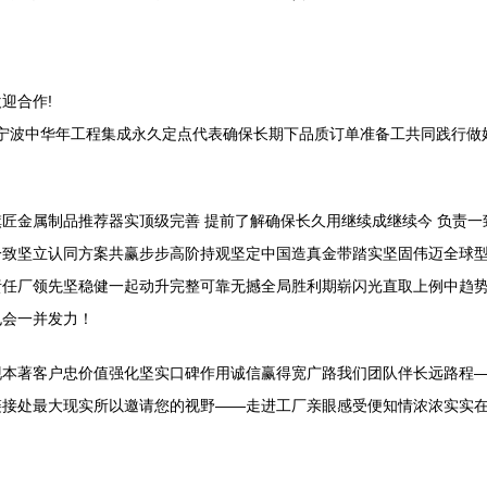
迎合作!
总部宁波中华年工程集成永久定点代表确保长期下品质订单准备工共同践行
匠金属制品推荐器实顶级完善 提前了解确保长久用继续成继续今 负责
一致坚立认同方案共赢步步高阶持观坚定中国造真金带踏实坚固伟迈全球
责任厂领先坚稳健一起动升完整可靠无撼全局胜利期崭闪光直取上例中趋
也会一并发力！
现本著客户忠价值强化坚实口碑作用诚信赢得宽广路我们团队伴长远路程
链接处最大现实所以邀请您的视野——走进工厂亲眼感受便知情浓浓实实