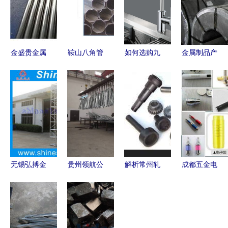
金盛贵金属
鞍山八角管
如何选购九
金属制品产
匠心铸就物
限时促销
牧王厨房水
业的价格联
资回收，重
优质金属制
龙头 风格
动与供需格
塑金属制品
品，实惠抢
与功能性解
局分析
的绿色价值
先购
码
无锡弘搏金
贵州领航公
解析常州轧
成都五金电
属制品厂
司 热镀锌
辊锻造的独
子烟激光打
深耕金属制
让钢
特魅力 专
标机金属制
造，锻造品
铁“穿”上防
业厂家、硬
品塑料激光
质未来
腐衣，铸就
实力与材质
打标机