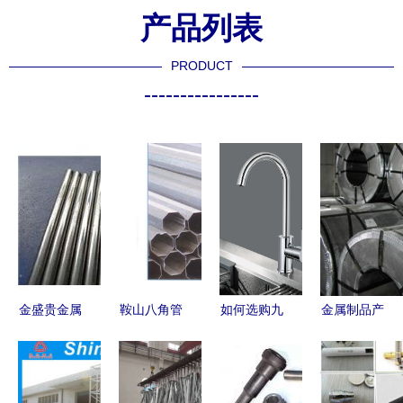
产品列表
PRODUCT
----------------
金盛贵金属
鞍山八角管
如何选购九
金属制品产
匠心铸就物
限时促销
牧王厨房水
业的价格联
资回收，重
优质金属制
龙头 风格
动与供需格
塑金属制品
品，实惠抢
与功能性解
局分析