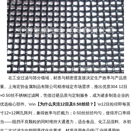
在工业过滤与筛分领域，材质与精密度直接决定生产效率与产品质
量。上海宏协金属制品有限公司精准锚定市场需求，推出优质304 12目
×0.50丝不锈钢过滤网，凭借过硬品质与定制服务，成为诸多制造企业的
优选核心部件。\n\n
【为什么关注12目及0.50丝径？】
\n12目粒径即每英
寸12×12网孔阵列，兼得效率与拦截力；0.50丝丝径均匀，使得开口率得
当——阻挡不良颗粒的同时维持大通透力，适合食品、化工品混料、水初
次二次过滤方向能明显优化此要求。材质选用食品级/工业级通用的