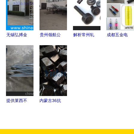
的绿色价值
先购
码
无锡弘搏金
贵州领航公
解析常州轧
成都五金电
属制品厂
司 热镀锌
辊锻造的独
子烟激光打
深耕金属制
让钢
特魅力 专
标机金属制
造，锻造品
铁“穿”上防
业厂家、硬
品塑料激光
质未来
腐衣，铸就
实力与材质
打标机
金属制品非
支撑
凡品质
提供莱西不
内蒙古36抗
锈钢电解抛
浮精轧螺纹
光加工图
钢与PSB精
片,提供莱
轧螺纹钢在