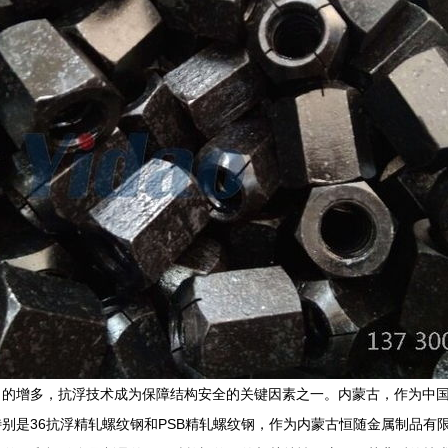
目的增多，抗浮技术成为保障结构安全的关键因素之一。内蒙古，作为中
别是36抗浮精轧螺纹钢和PSB精轧螺纹钢，作为内蒙古恒随金属制品有