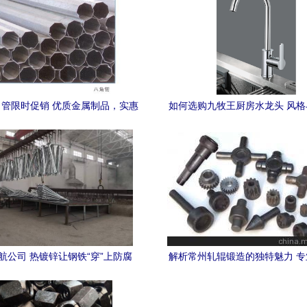
管限时促销 优质金属制品，实惠
如何选购九牧王厨房水龙头 风
抢先购
解码
航公司 热镀锌让钢铁“穿”上防腐
解析常州轧辊锻造的独特魅力 
衣，铸就金属制品非凡品质
硬实力与材质支撑