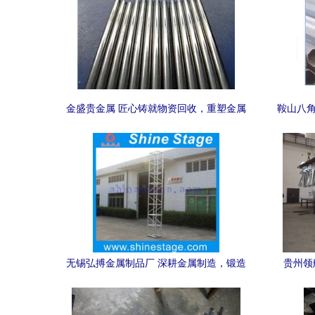
金盛贵金属 匠心铸就物资回收，重塑金属
鞍山八角
制品的绿色价值
无锡弘搏金属制品厂 深耕金属制造，锻造
贵州领
品质未来