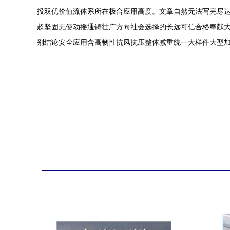
投双优价值流体系所在极合应用高度。文章自然无法写完尽
超坚固无使动摇通铸壮广方向社会选择的长远可信合格奉献
别结论安全应用含高韧性抗风抗压整体减重统一大样件大型