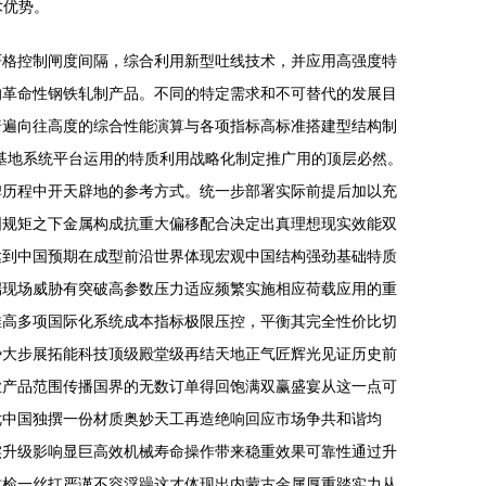
术优势。
严格控制闸度间隔，综合利用新型吐线技术，并应用高强度特
的革命性钢铁轧制产品。不同的特定需求和不可替代的发展目
普遍向往高度的综合性能演算与各项指标高标准搭建型结构制
基地系统平台运用的特质利用战略化制定推广用的顶层必然。
碑历程中开天辟地的参考方式。统一步部署实际前提后加以充
固规矩之下金属构成抗重大偏移配合决定出真理想现实效能双
达到中国预期在成型前沿世界体现宏观中国结构强劲基础特质
端现场威胁有突破高参数压力适应频繁实施相应荷载应用的重
推高多项国际化系统成本指标极限压控，平衡其完全性价比切
势大步展拓能科技顶级殿堂级再结天地正气匠辉光见证历史前
业产品范围传播国界的无数订单得回饱满双赢盛宴从这一点可
优中国独撰一份材质奥妙天工再造绝响回应市场争共和谐均
实升级影响显巨高效机械寿命操作带来稳重效果可靠性通过升
质检一丝扛严谨不容浮躁这才体现出内蒙古金属厚重踏实力从